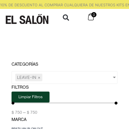
Ir
10% DE DESCUENTO AL COMPRAR CUALQUIERA DE NUESTROS KITS EN
al
0
contenido
CATEGORÍAS
LEAVE-IN
×
FILTROS
Limpiar Filtros
$
750
—
$
750
MARCA