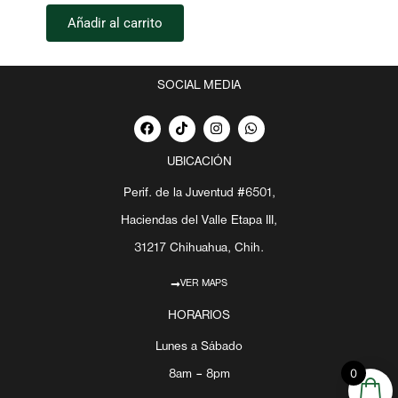
Añadir al carrito
SOCIAL MEDIA
F
T
I
W
a
i
n
h
c
k
s
a
e
t
t
t
UBICACIÓN
b
o
a
s
o
k
g
a
Perif. de la Juventud #6501,
o
r
p
k
a
p
Haciendas del Valle Etapa III,
m
31217 Chihuahua, Chih.
VER MAPS
HORARIOS
Lunes a Sábado
0
8am – 8pm