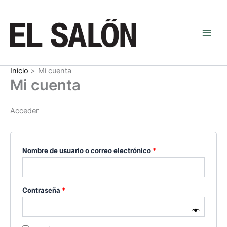
Ir
Obligatorio
Obligatorio
Obligatorio
al
contenido
Inicio
Mi cuenta
Mi cuenta
Acceder
Nombre de usuario o correo electrónico
*
Contraseña
*