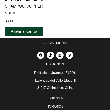
SHAMPOO COPPER
280ML
$
600.00
Añadir al carrito
SOCIAL MEDIA
F
T
I
W
a
i
n
h
c
k
s
a
e
t
t
t
UBICACIÓN
b
o
a
s
o
k
g
a
Perif. de la Juventud #6501,
o
r
p
k
a
p
Haciendas del Valle Etapa III,
m
31217 Chihuahua, Chih.
VER MAPS
HORARIOS