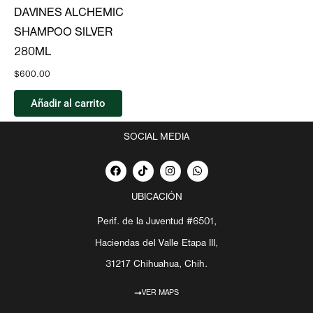
DAVINES ALCHEMIC
SHAMPOO SILVER
280ML
$
600.00
Añadir al carrito
SOCIAL MEDIA
F
T
I
W
a
i
n
h
c
k
s
a
e
t
t
t
UBICACIÓN
b
o
a
s
o
k
g
a
Perif. de la Juventud #6501,
o
r
p
k
a
p
Haciendas del Valle Etapa III,
m
31217 Chihuahua, Chih.
VER MAPS