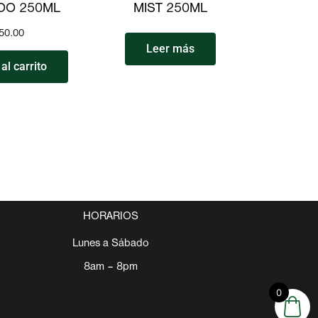
OO 250ML
MIST 250ML
50.00
Leer más
al carrito
HORARIOS
Lunes a Sábado
8am – 8pm
0