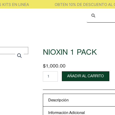
ITS EN LINEA
OBTEN 10% DE DESCUENTO AL C
Search
Search
NIOXIN 1 PACK
$
1,000.00
NIOXIN
AÑADIR AL CARRITO
1
PACK
cantidad
Descripción
Información Adicional