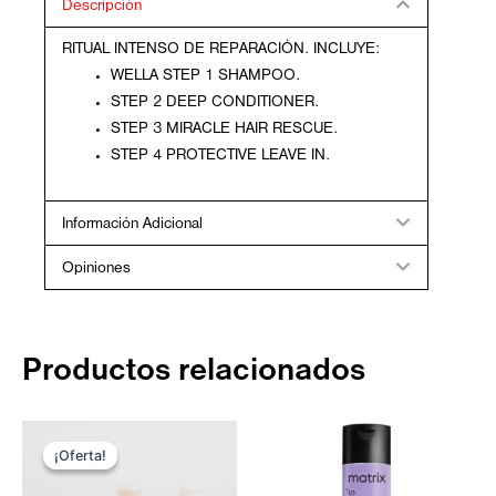
Descripción
RITUAL INTENSO DE REPARACIÓN.
INCLUYE:
WELLA STEP 1 SHAMPOO.
STEP 2 DEEP CONDITIONER.
STEP 3 MIRACLE HAIR RESCUE.
STEP 4 PROTECTIVE LEAVE IN.
Información Adicional
Opiniones
Productos relacionados
El
El
precio
precio
¡Oferta!
¡Oferta!
original
actual
era:
es: