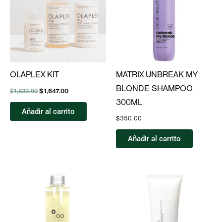
$1,830.00.
$1,647.00.
OLAPLEX KIT
MATRIX UNBREAK MY
BLONDE SHAMPOO
$
1,830.00
$
1,647.00
300ML
Añadir al carrito
$
350.00
Añadir al carrito