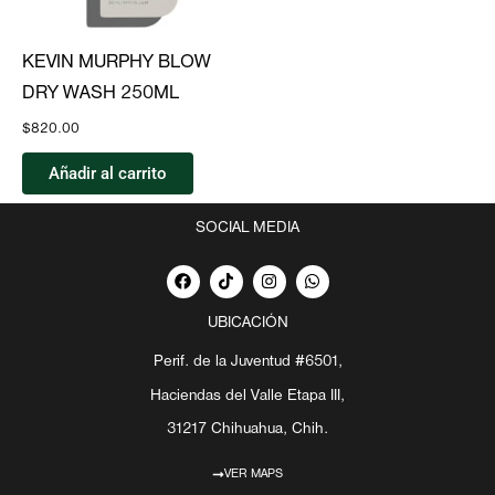
KEVIN MURPHY BLOW
DRY WASH 250ML
$
820.00
Añadir al carrito
SOCIAL MEDIA
F
T
I
W
a
i
n
h
c
k
s
a
e
t
t
t
UBICACIÓN
b
o
a
s
o
k
g
a
Perif. de la Juventud #6501,
o
r
p
k
a
p
Haciendas del Valle Etapa III,
m
31217 Chihuahua, Chih.
VER MAPS